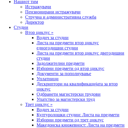
Нашиот тим
Истражувачи
Пензионирани истражувачи
Стручна и административна служба
Директор
Студии
Втор циклус »
Водич за студии
Листа на предмети втор циклус
едногодишни студии
Листа на предмети втор циклус двегодишни
студии
Задолжителни предмети
Изборни предмети од втор циклус
Документи за пополнување
Уплатници
Дескриптори на квалификацијата за втор
циклус
Одбранети магистерски трудови
Упатство за магистерски труд
Трет циклус »
Водич за студии
Културолошки студии: Листа на предмети
Изборни предмети од трет циклус
Македонска книжевност: Листа на предмети