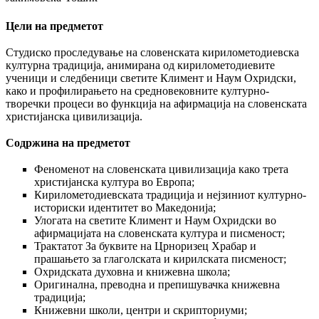
Цели на предметот
Студиско проследување на словенската кирилометодиевска
културна традиција, анимирана од кирилометодиевите
ученици и следбеници светите Климент и Наум Охридски,
како и профилирањето на средновековните културно-
творечки процеси во функција на афирмација на словенската
христијанска цивилизација.
Содржина на предметот
Феноменот на словенската цивилизација како трета
христијанска култура во Европа;
Кирилометодиевската традиција и нејзиниот културно-
историски идентитет во Македонија;
Улогата на светите Климент и Наум Охридски во
афирмацијата на словенската култура и писменост;
Трактатот За буквите на Црноризец Храбар и
прашањето за глаголската и кирилската писменост;
Охридската духовна и книжевна школа;
Оригинална, преводна и препишувачка книжевна
традиција;
Книжевни школи, центри и скрипториуми;