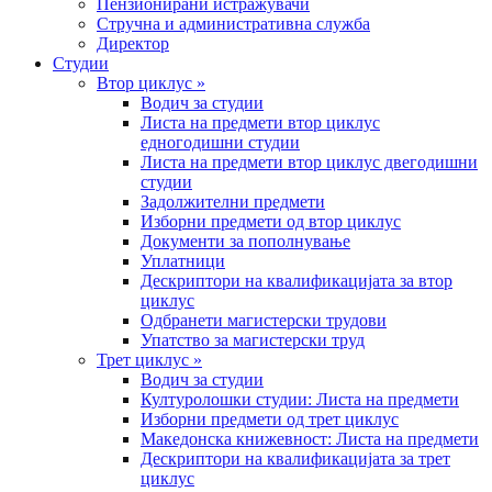
Пензионирани истражувачи
Стручна и административна служба
Директор
Студии
Втор циклус »
Водич за студии
Листа на предмети втор циклус
едногодишни студии
Листа на предмети втор циклус двегодишни
студии
Задолжителни предмети
Изборни предмети од втор циклус
Документи за пополнување
Уплатници
Дескриптори на квалификацијата за втор
циклус
Одбранети магистерски трудови
Упатство за магистерски труд
Трет циклус »
Водич за студии
Културолошки студии: Листа на предмети
Изборни предмети од трет циклус
Македонска книжевност: Листа на предмети
Дескриптори на квалификацијата за трет
циклус