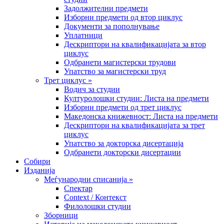
Задолжителни предмети
Изборни предмети од втор циклус
Документи за пополнување
Уплатници
Дескриптори на квалификацијата за втор
циклус
Одбранети магистерски трудови
Упатство за магистерски труд
Трет циклус »
Водич за студии
Културолошки студии: Листа на предмети
Изборни предмети од трет циклус
Македонска книжевност: Листа на предмети
Дескриптори на квалификацијата за трет
циклус
Упатство за докторска дисертација
Одбранети докторски дисертации
Собири
Изданија
Меѓународни списанија »
Спектар
Context / Контекст
Филолошки студии
Зборници