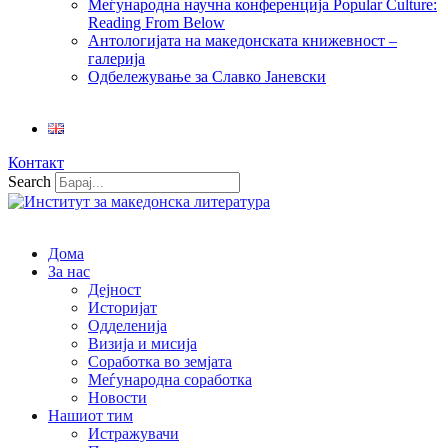
Меѓународна научна конференција Popular Culture:
Reading From Below
Антологијата на македонската книжевност –
галерија
Одбележување за Славко Јаневски
Контакт
Search
Дома
За нас
Дејност
Историјат
Одделенија
Визија и мисија
Соработка во земјата
Меѓународна соработка
Новости
Нашиот тим
Истражувачи