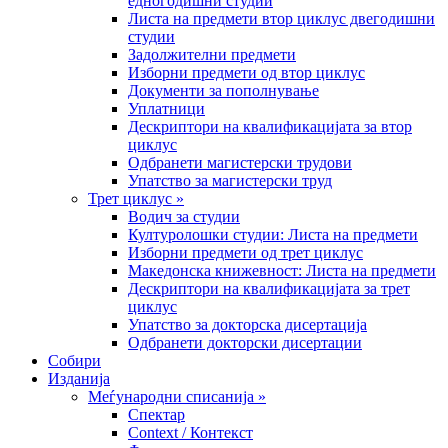
едногодишни студии
Листа на предмети втор циклус двегодишни
студии
Задолжителни предмети
Изборни предмети од втор циклус
Документи за пополнување
Уплатници
Дескриптори на квалификацијата за втор
циклус
Одбранети магистерски трудови
Упатство за магистерски труд
Трет циклус »
Водич за студии
Културолошки студии: Листа на предмети
Изборни предмети од трет циклус
Македонска книжевност: Листа на предмети
Дескриптори на квалификацијата за трет
циклус
Упатство за докторска дисертација
Одбранети докторски дисертации
Собири
Изданија
Меѓународни списанија »
Спектар
Context / Контекст