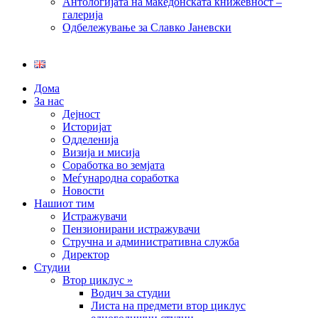
Антологијата на македонската книжевност –
галерија
Одбележување за Славко Јаневски
Дома
За нас
Дејност
Историјат
Одделенија
Визија и мисија
Соработка во земјата
Меѓународна соработка
Новости
Нашиот тим
Истражувачи
Пензионирани истражувачи
Стручна и административна служба
Директор
Студии
Втор циклус »
Водич за студии
Листа на предмети втор циклус