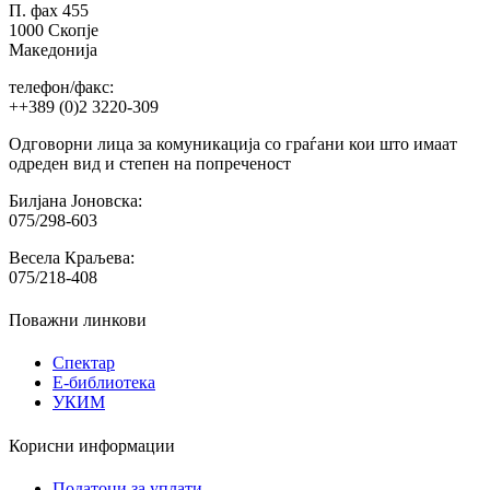
П. фах 455
1000 Скопје
Македонија
телефон/факс:
++389 (0)2 3220-309
Одговорни лица за комуникација со граѓани кои што имаат
одреден вид и степен на попреченост
Билјана Јоновска:
075/298-603
Весела Краљева:
075/218-408
Поважни линкови
Спектар
Е-библиотека
УКИМ
Корисни информации
Податоци за уплати