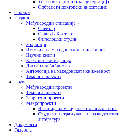
Упатство за докторска дисертација
Одбранети докторски дисертации
Собири
Изданија
Меѓународни списанија »
Спектар
Context / Контекст
Филолошки студии
Зборници
Историја на македонската книжевност
Научни книги
Електронски изданија
Дигитална библиотека
Антологија на македонската книжевност
Тековни проекти
Наука
Меѓународни проекти
Тековни проекти
Завршени проекти
Макропроекти »
Историја на македонската книжевност
Студиски истражувања на македонската
литература
Документи
Галерија