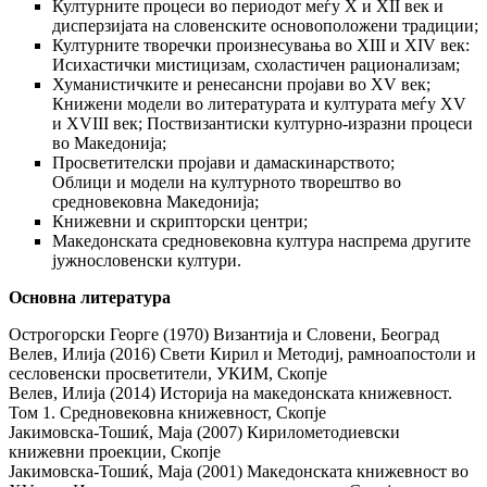
Културните процеси во периодот меѓу X и XII век и
дисперзијата на словенските основоположени традиции;
Културните творечки произнесувања во XIII и XIV век:
Исихастички мистицизам, схоластичен рационализам;
Хуманистичките и ренесансни пројави во XV век;
Книжени модели во литературата и културата меѓу XV
и XVIII век; Поствизантиски културно-изразни процеси
во Македонија;
Просветителски пројави и дамаскинарството;
Облици и модели на културното творештво во
средновековна Македонија;
Книжевни и скрипторски центри;
Македонската средновековна култура наспрема другите
јужнословенски култури.
Основна литература
Острогорски Георге (1970) Византија и Словени, Београд
Велев, Илија (2016) Свети Кирил и Методиј, рамноапостоли и
сесловенски просветители, УКИМ, Скопје
Велев, Илија (2014) Историја на македонската книжевност.
Том 1. Средновековна книжевност, Скопје
Јакимовска-Тошиќ, Маја (2007) Кирилометодиевски
книжевни проекции, Скопје
Јакимовска-Тошиќ, Маја (2001) Македонската книжевност во