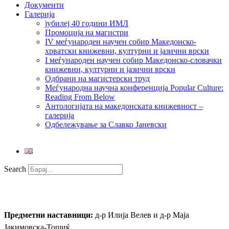
Документи
Галерија
јубилеј 40 години ИМЛ
Промоција на магистри
IV меѓународен научен собир Македонско-
хрватски книжевни, културни и јазични врски
I меѓународен научен собир Македонско-словачки
книжевни, културни и јазични врски
Одбрани на магистерски труд
Меѓународна научна конференција Popular Culture:
Reading From Below
Антологијата на македонската книжевност –
галерија
Одбележување за Славко Јаневски
Search
Кирилометодиевистика
Предметни наставници:
д-р Илија Велев и д-р Маја
Јакимовска-Тошиќ