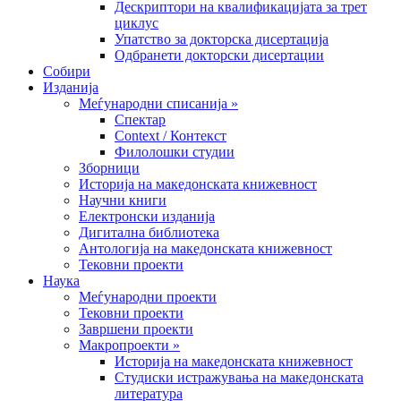
Дескриптори на квалификацијата за трет
циклус
Упатство за докторска дисертација
Одбранети докторски дисертации
Собири
Изданија
Меѓународни списанија »
Спектар
Context / Контекст
Филолошки студии
Зборници
Историја на македонската книжевност
Научни книги
Електронски изданија
Дигитална библиотека
Антологија на македонската книжевност
Тековни проекти
Наука
Меѓународни проекти
Тековни проекти
Завршени проекти
Макропроекти »
Историја на македонската книжевност
Студиски истражувања на македонската
литература