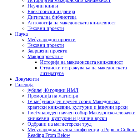
Историја на македонската книжевност
Научни книги
Електронски изданија
Дигитална библиотека
Антологија на македонската книжевност
Тековни проекти
Наука
Меѓународни проекти
Тековни проекти
Завршени проекти
Макропроекти »
Историја на македонската книжевност
Студиски истражувања на македонската
литература
Документи
Галерија
јубилеј 40 години ИМЛ
Промоција на магистри
IV меѓународен научен собир Македонско-
хрватски книжевни, културни и јазични врски
I меѓународен научен собир Македонско-словачки
книжевни, културни и јазични врски
Одбрани на магистерски труд
Меѓународна научна конференција Popular Culture:
Reading From Below