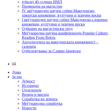
јубилеј 40 години ИМЛ
Промоција на магистри
IV меѓународен научен собир Македонско-
хрватски книжевни, културни и јазични врски
I меѓународен научен собир Македонско-словачки
книжевни, културни и јазични врски
Одбрани на магистерски труд
Меѓународна научна конференција Popular Culture:
Reading From Below
Антологијата на македонската книжевност –
галерија
Одбележување за Славко Јаневски
Дома
За нас
Дејност
Историјат
Одделенија
Визија и мисија
Соработка во земјата
Меѓународна соработка
Новости