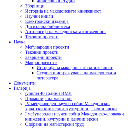
Филолошки студии
Зборници
Историја на македонската книжевност
Научни книги
Електронски изданија
Дигитална библиотека
Антологија на македонската книжевност
Тековни проекти
Наука
Меѓународни проекти
Тековни проекти
Завршени проекти
Макропроекти »
Историја на македонската книжевност
Студиски истражувања на македонската
литература
Документи
Галерија
јубилеј 40 години ИМЛ
Промоција на магистри
IV меѓународен научен собир Македонско-
хрватски книжевни, културни и јазични врски
I меѓународен научен собир Македонско-словачки
книжевни, културни и јазични врски
Одбрани на магистерски труд