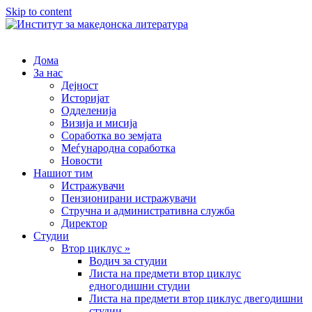
Skip to content
Дома
За нас
Дејност
Историјат
Одделенија
Визија и мисија
Соработка во земјата
Меѓународна соработка
Новости
Нашиот тим
Истражувачи
Пензионирани истражувачи
Стручна и административна служба
Директор
Студии
Втор циклус »
Водич за студии
Листа на предмети втор циклус
едногодишни студии
Листа на предмети втор циклус двегодишни
студии