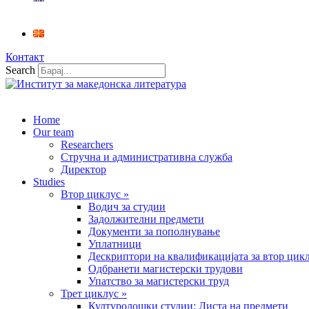
Контакт
Search
Home
Our team
Researchers
Стручна и административна служба
Директор
Studies
Втор циклус »
Водич за студии
Задолжителни предмети
Документи за пополнување
Уплатници
Дескриптори на квалификацијата за втор цик
Одбранети магистерски трудови
Упатство за магистерски труд
Трет циклус »
Културолошки студии: Листа на предмети