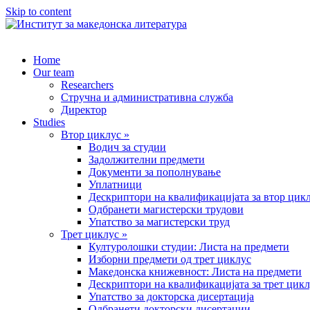
Skip to content
Home
Our team
Researchers
Стручна и административна служба
Директор
Studies
Втор циклус »
Водич за студии
Задолжителни предмети
Документи за пополнување
Уплатници
Дескриптори на квалификацијата за втор цик
Одбранети магистерски трудови
Упатство за магистерски труд
Трет циклус »
Културолошки студии: Листа на предмети
Изборни предмети од трет циклус
Македонска книжевност: Листа на предмети
Дескриптори на квалификацијата за трет цик
Упатство за докторска дисертација
Одбранети докторски дисертации