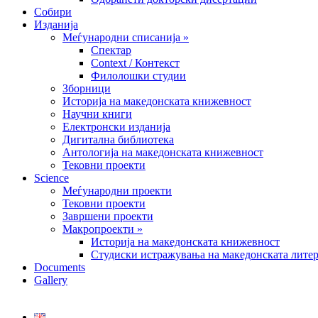
Собири
Изданија
Меѓународни списанија »
Спектар
Context / Контекст
Филолошки студии
Зборници
Историја на македонската книжевност
Научни книги
Електронски изданија
Дигитална библиотека
Антологија на македонската книжевност
Тековни проекти
Science
Меѓународни проекти
Тековни проекти
Завршени проекти
Макропроекти »
Историја на македонската книжевност
Студиски истражувања на македонската литер
Documents
Gallery