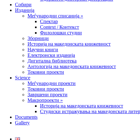
Собири
Изданија
Меѓународни списанија »
Спектар
Context / Контекст
Филолошки студии
Зборници
Историја на македонската книжевност
Научни книги
Електронски изданија
Дигитална библиотека
Антологија на македонската книжевност
Тековни проекти
Science
Меѓународни проекти
Тековни проекти
Завршени проекти
Макропроекти »
Историја на македонската книжевност
Студиски истражувања на македонската литер
Documents
Gallery