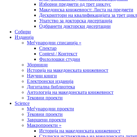
Изборни предмети од трет циклус
Македонска книжевност: Листа на предмети
Дескриптори на квалификацијата за трет цик
Упатство за докторска дисертација
Одбранети докторски дисертации
Собири
Изданија
Меѓународни списанија »
Спектар
Context / Контекст
Филолошки студии
Зборници
Историја на македонската книжевност
Научни книги
Електронски изданија
Дигитална библиотека
Антологија на македонската книжевност
Тековни проекти
Science
Меѓународни проекти
Тековни проекти
Завршени проекти
Макропроекти »
Историја на македонската книжевност
Студиски истражувања на македонската литер