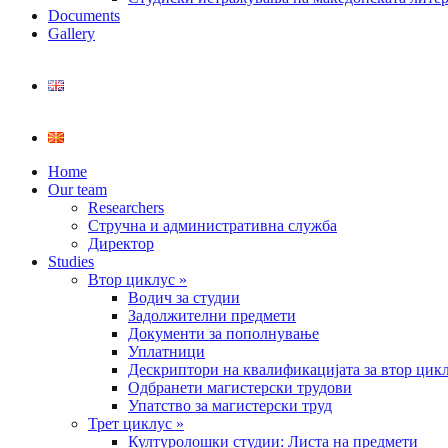
Documents
Gallery
Home
Our team
Researchers
Стручна и административна служба
Директор
Studies
Втор циклус »
Водич за студии
Задолжителни предмети
Документи за пополнување
Уплатници
Дескриптори на квалификацијата за втор цик
Одбранети магистерски трудови
Упатство за магистерски труд
Трет циклус »
Културолошки студии: Листа на предмети