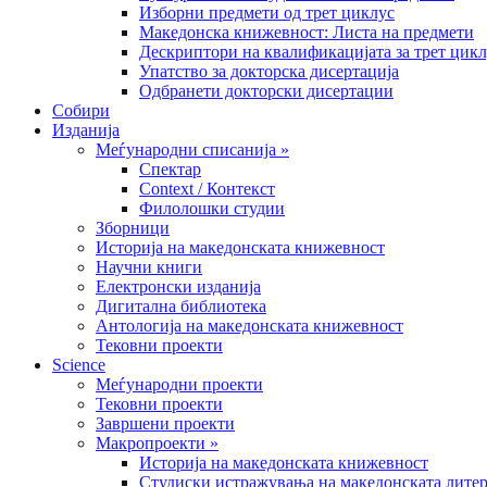
Изборни предмети од трет циклус
Македонска книжевност: Листа на предмети
Дескриптори на квалификацијата за трет цик
Упатство за докторска дисертација
Одбранети докторски дисертации
Собири
Изданија
Меѓународни списанија »
Спектар
Context / Контекст
Филолошки студии
Зборници
Историја на македонската книжевност
Научни книги
Електронски изданија
Дигитална библиотека
Антологија на македонската книжевност
Тековни проекти
Science
Меѓународни проекти
Тековни проекти
Завршени проекти
Макропроекти »
Историја на македонската книжевност
Студиски истражувања на македонската литер