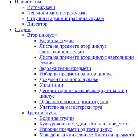
Нашиот тим
Истражувачи
Пензионирани истражувачи
Стручна и административна служба
Директор
Студии
Втор циклус »
Водич за студии
Листа на предмети втор циклус
едногодишни студии
Листа на предмети втор циклус двегодишни
студии
Задолжителни предмети
Изборни предмети од втор циклус
Документи за пополнување
Уплатници
Дескриптори на квалификацијата за втор
циклус
Одбранети магистерски трудови
Упатство за магистерски труд
Трет циклус »
Водич за студии
Културолошки студии: Листа на предмети
Изборни предмети од трет циклус
Македонска книжевност: Листа на предмети