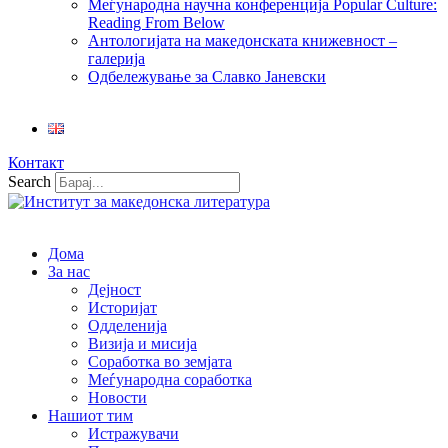
Меѓународна научна конференција Popular Culture:
Reading From Below
Антологијата на македонската книжевност –
галерија
Одбележување за Славко Јаневски
Контакт
Search
Дома
За нас
Дејност
Историјат
Одделенија
Визија и мисија
Соработка во земјата
Меѓународна соработка
Новости
Нашиот тим
Истражувачи