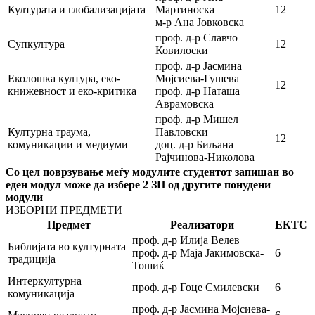
Културата и глобализацијата
Мартиноска
12
м-р Ана Јовковска
проф. д-р Славчо
Супкултура
12
Ковилоски
проф. д-р Јасмина
Еколошка култура, еко-
Мојсиева-Гушева
12
книжевност и еко-критика
проф. д-р Наташа
Аврамовска
проф. д-р Мишел
Културна траума,
Павловски
12
комуникации и медиуми
доц. д-р Биљана
Рајчинова-Николова
Со цел поврзување меѓу модулите студентот запишан во
еден модул може да избере 2 ЗП од другите понудени
модули
ИЗБОРНИ ПРЕДМЕТИ
Предмет
Реализатори
ЕКТС
проф. д-р Илија Велев
Библијата во културната
проф. д-р Маја Јакимовска-
6
традиција
Тошиќ
Интеркултурна
проф. д-р Гоце Смилевски
6
комуникација
проф. д-р Јасмина Мојсиева-