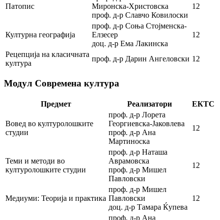
Патопис
Миронска-Христовска
12
проф. д-р Славчо Ковилоски
проф. д-р Соња Стојменска-
Културна географија
Елзесер
12
доц. д-р Ема Лакинска
Рецепција на класичната
проф. д-р Дарин Ангеловски
12
култура
Модул Современа култура
Предмет
Реализатори
ЕКТС
проф. д-р Лорета
Вовед во културолошките
Георгиевска-Јаковлева
12
студии
проф. д-р Ана
Мартиноска
проф. д-р Наташа
Теми и методи во
Аврамовска
12
културолошките студии
проф. д-р Мишел
Павловски
проф. д-р Мишел
Медиуми: Теорија и практика
Павловски
12
доц. д-р Тамара Ќупева
проф. д-р Ана