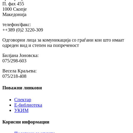
П. фах 455
1000 Скопје
Македонија
телефон/факс:
++389 (0)2 3220-309
Одговорни лица за комуникација со граѓани кои што имаат
одреден вид и степен на попреченост
Билјана Јоновска:
075/298-603
Весела Краљева:
075/218-408
Поважни линкови
Спектар
Е-библиотека
УКИМ
Корисни информации