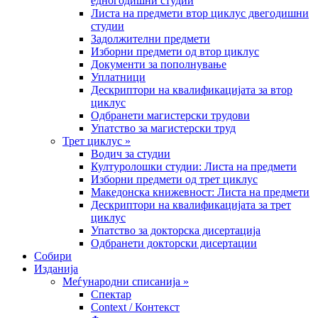
едногодишни студии
Листа на предмети втор циклус двегодишни
студии
Задолжителни предмети
Изборни предмети од втор циклус
Документи за пополнување
Уплатници
Дескриптори на квалификацијата за втор
циклус
Одбранети магистерски трудови
Упатство за магистерски труд
Трет циклус »
Водич за студии
Културолошки студии: Листа на предмети
Изборни предмети од трет циклус
Македонска книжевност: Листа на предмети
Дескриптори на квалификацијата за трет
циклус
Упатство за докторска дисертација
Одбранети докторски дисертации
Собири
Изданија
Меѓународни списанија »
Спектар
Context / Контекст