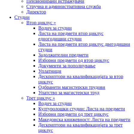
Пензионирани истражувачи
Стручна и административна служба
Директор
Студии
Втор циклус »
Водич за студии
Листа на предмети втор циклус
едногодишни студии
Листа на предмети втор циклус двегодишни
студии
Задолжителни предмети
Изборни предмети од втор циклус
Документи за пополнување
Уплатници
Дескриптори на квалификацијата за втор
циклус
Одбранети магистерски трудови
Упатство за магистерски труд
Трет циклус »
Водич за студии
Културолошки студии: Листа на предмети
Изборни предмети од трет циклус
Македонска книжевност: Листа на предмети
Дескриптори на квалификацијата за трет
циклус