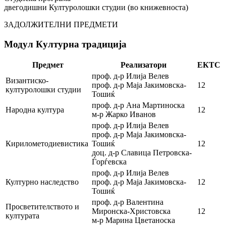
двегодишни Културолошки студии (во книжевноста)
ЗАДОЛЖИТЕЛНИ ПРЕДМЕТИ
Модул
Културна традиција
Предмет
Реализатори
ЕКТС
проф. д-р Илија Велев
Византиско-
проф. д-р Маја Јакимовска-
12
културолошки студии
Тошиќ
проф. д-р Ана Мартиноска
Народна култура
12
м-р Жарко Иванов
проф. д-р Илија Велев
проф. д-р Маја Јакимовска-
Кирилометодиевистика
Тошиќ
12
доц. д-р Славица Петровска-
Ѓорѓевска
проф. д-р Илија Велев
Културно наследство
проф. д-р Маја Јакимовска-
12
Тошиќ
проф. д-р Валентина
Просветителството и
Миронска-Христовска
12
културата
м-р Марина Цветаноска