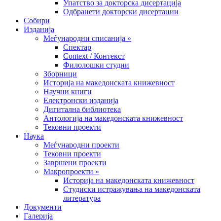
Упатство за докторска дисертација
Одбранети докторски дисертации
Собири
Изданија
Меѓународни списанија »
Спектар
Context / Контекст
Филолошки студии
Зборници
Историја на македонската книжевност
Научни книги
Електронски изданија
Дигитална библиотека
Антологија на македонската книжевност
Тековни проекти
Наука
Меѓународни проекти
Тековни проекти
Завршени проекти
Макропроекти »
Историја на македонската книжевност
Студиски истражувања на македонската
литература
Документи
Галерија