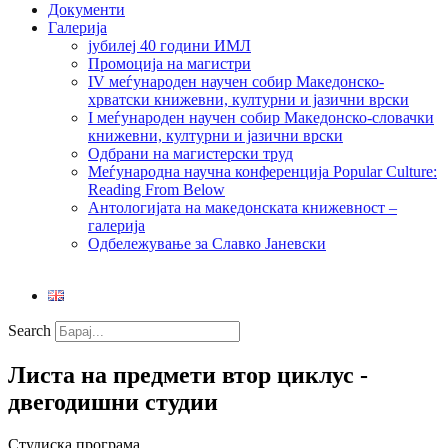
Документи
Галерија
јубилеј 40 години ИМЛ
Промоција на магистри
IV меѓународен научен собир Македонско-
хрватски книжевни, културни и јазични врски
I меѓународен научен собир Македонско-словачки
книжевни, културни и јазични врски
Одбрани на магистерски труд
Меѓународна научна конференција Popular Culture:
Reading From Below
Антологијата на македонската книжевност –
галерија
Одбележување за Славко Јаневски
Search
Листа на предмети втор циклус -
двегодишни студии
Студиска програма