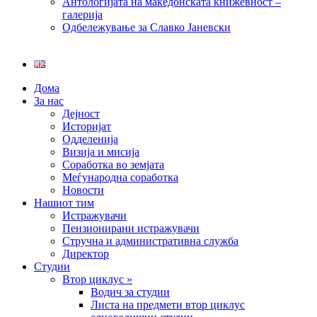
Антологијата на македонската книжевност –
галерија
Одбележување за Славко Јаневски
Дома
За нас
Дејност
Историјат
Одделенија
Визија и мисија
Соработка во земјата
Меѓународна соработка
Новости
Нашиот тим
Истражувачи
Пензионирани истражувачи
Стручна и административна служба
Директор
Студии
Втор циклус »
Водич за студии
Листа на предмети втор циклус