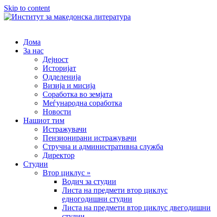
Skip to content
Дома
За нас
Дејност
Историјат
Одделенија
Визија и мисија
Соработка во земјата
Меѓународна соработка
Новости
Нашиот тим
Истражувачи
Пензионирани истражувачи
Стручна и административна служба
Директор
Студии
Втор циклус »
Водич за студии
Листа на предмети втор циклус
едногодишни студии
Листа на предмети втор циклус двегодишни
студии