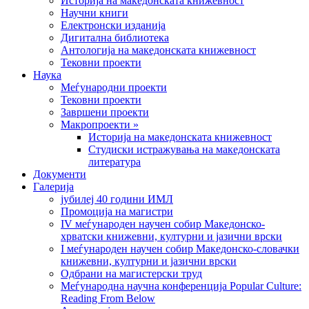
Историја на македонската книжевност
Научни книги
Електронски изданија
Дигитална библиотека
Антологија на македонската книжевност
Тековни проекти
Наука
Меѓународни проекти
Тековни проекти
Завршени проекти
Макропроекти »
Историја на македонската книжевност
Студиски истражувања на македонската
литература
Документи
Галерија
јубилеј 40 години ИМЛ
Промоција на магистри
IV меѓународен научен собир Македонско-
хрватски книжевни, културни и јазични врски
I меѓународен научен собир Македонско-словачки
книжевни, културни и јазични врски
Одбрани на магистерски труд
Меѓународна научна конференција Popular Culture:
Reading From Below