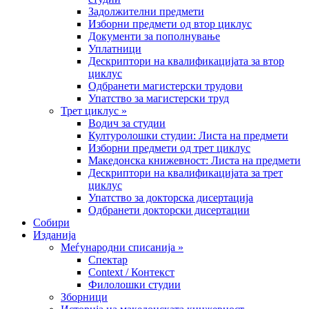
Задолжителни предмети
Изборни предмети од втор циклус
Документи за пополнување
Уплатници
Дескриптори на квалификацијата за втор
циклус
Одбранети магистерски трудови
Упатство за магистерски труд
Трет циклус »
Водич за студии
Културолошки студии: Листа на предмети
Изборни предмети од трет циклус
Македонска книжевност: Листа на предмети
Дескриптори на квалификацијата за трет
циклус
Упатство за докторска дисертација
Одбранети докторски дисертации
Собири
Изданија
Меѓународни списанија »
Спектар
Context / Контекст
Филолошки студии
Зборници