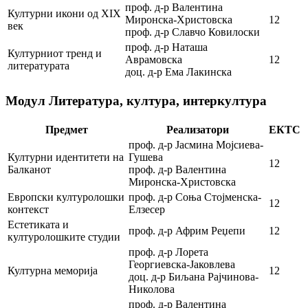
проф. д-р Валентина
Културни икони од XIX
Миронска-Христовска
12
век
проф. д-р Славчо Ковилоски
проф. д-р Наташа
Културниот тренд и
Аврамовска
12
литературата
доц. д-р Ема Лакинска
Модул Литература, култура, интеркултура
Предмет
Реализатори
ЕКТС
проф. д-р Јасмина Мојсиева-
Културни идентитети на
Гушева
12
Балканот
проф. д-р Валентина
Миронска-Христовска
Европски културолошки
проф. д-р Соња Стојменска-
12
контекст
Елзесер
Естетиката и
проф. д-р Африм Реџепи
12
културолошките студии
проф. д-р Лорета
Георгиевска-Јаковлева
Културна меморија
12
доц. д-р Биљана Рајчинова-
Николова
проф. д-р Валентина