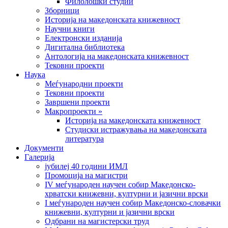
Филолошки студии
Зборници
Историја на македонската книжевност
Научни книги
Електронски изданија
Дигитална библиотека
Антологија на македонската книжевност
Тековни проекти
Наука
Меѓународни проекти
Тековни проекти
Завршени проекти
Макропроекти »
Историја на македонската книжевност
Студиски истражувања на македонската
литература
Документи
Галерија
јубилеј 40 години ИМЛ
Промоција на магистри
IV меѓународен научен собир Македонско-
хрватски книжевни, културни и јазични врски
I меѓународен научен собир Македонско-словачки
книжевни, културни и јазични врски
Одбрани на магистерски труд