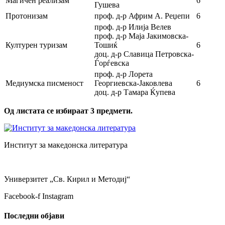
Магичен реализам
6
Гушева
Протонизам
проф. д-р Африм А. Реџепи
6
проф. д-р Илија Велев
проф. д-р Маја Јакимовска-
Културен туризам
Тошиќ
6
доц. д-р Славица Петровска-
Ѓорѓевска
проф. д-р Лорета
Медиумска писменост
Георгиевска-Јаковлева
6
доц. д-р Тамара Ќупева
Од листата се избираат 3 предмети.
Институт за македонска литература
Универзитет „Св. Кирил и Методиј“
Facebook-f
Instagram
Последни објави