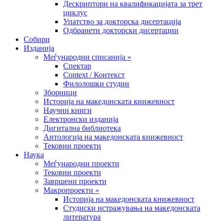
Дескриптори на квалификацијата за трет
циклус
Упатство за докторска дисертација
Одбранети докторски дисертации
Собири
Изданија
Меѓународни списанија »
Спектар
Context / Контекст
Филолошки студии
Зборници
Историја на македонската книжевност
Научни книги
Електронски изданија
Дигитална библиотека
Антологија на македонската книжевност
Тековни проекти
Наука
Меѓународни проекти
Тековни проекти
Завршени проекти
Макропроекти »
Историја на македонската книжевност
Студиски истражувања на македонската
литература