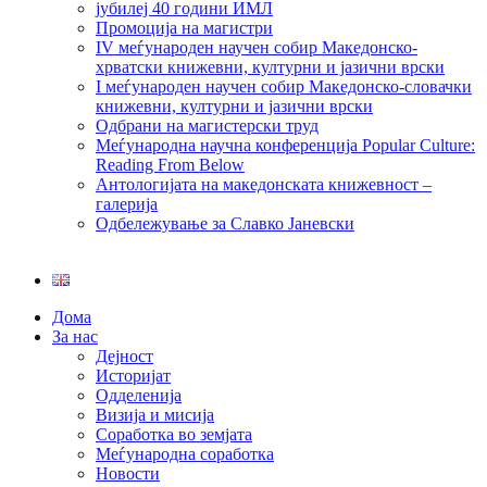
јубилеј 40 години ИМЛ
Промоција на магистри
IV меѓународен научен собир Македонско-
хрватски книжевни, културни и јазични врски
I меѓународен научен собир Македонско-словачки
книжевни, културни и јазични врски
Одбрани на магистерски труд
Меѓународна научна конференција Popular Culture:
Reading From Below
Антологијата на македонската книжевност –
галерија
Одбележување за Славко Јаневски
Дома
За нас
Дејност
Историјат
Одделенија
Визија и мисија
Соработка во земјата
Меѓународна соработка
Новости