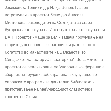
вклучен преку учеството на соработниците д-р Маја
Јакимовска-Тошиќ и д-р Илија Велев. Главен
истражувач на проектот беше д-р Анисава
Милтенова, раководител на Секцијата за стара
бугарска литература на Институтот за литература при
БАН.Проектот имаше за цел и задача проучување на
старите јужнословенски ракописи и ракописното
богатство во манастирите на Балканот и во
Синајскиот манастир „Св. Екатерина“. Во рамките на
проектот се реализираше меѓународна конференција,
зборник на трудови, веб страница, вклучување во
европските програми за дигитални библиотеки и
претставување на Меѓународниот славистички
конгрес во Охрид.