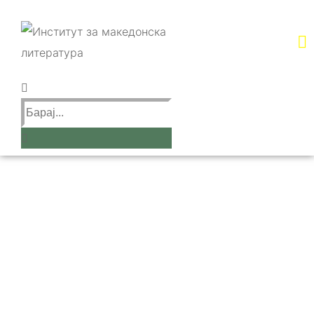
Меѓународен
проект
„СЛОВО“ –