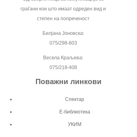
граѓани кои што имаат одреден вид и
степен на попреченост
Билјана Јоновска:
075/298-603
Весела Краљева:
075/218-408
Поважни линкови
Спектар
Е-библиотека
УКИМ