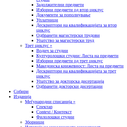
Задолжителни предмети
Изборни предмети од втор циклус
Документи за пополнување
Уплатници
Дескриптори на квалификацијата за втор
циклус
Одбранети магистерски трудови
Упатство за магистерски труд
Трет циклус »
Водич за студии
Културолошки студии: Листа на предмети
Изборни предмети од трет циклус
Македонска книжевност: Листа на предмети
Дескриптори на квалификацијата за трет
циклус
Упатство за докторска дисертација
Одбранети докторски дисертации
Собири
Изданија
Меѓународни списанија »
Спектар
Context / Контекст
Филолошки студии
Зборници