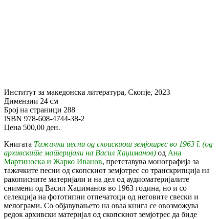
ТАЖАЧКИ ПЕСНИ ОД СКОПСКИОТ
ЗЕМЈОТРЕС ВО 1963 г. (од архивските
материјали на Васил Хаџиманов) од Ана
Мартиноска и Жарко Иванов
Институт за македонска литература, Скопје, 2023
Димензии 24 см
Број на страници 288
ISBN 978-608-4744-38-2
Цена 500,00 ден.
Книгата
Тажачки песни од скопскиот земјотрес во 1963 г. (од
архивските материјали на Васил Хаџиманов)
од
Ана
Мартиноска и Жарко Иванов
, претставува монографија за
тажачките песни од скопскиот земјотрес со транскрипција на
ракописните материјали и на дел од аудиоматеријалите
снимени од Васил Хаџиманов во 1963 година, но и со
селекција на фототипни отпечатоци од неговите свески и
мелограми. Со објавувањето на оваа книга се овозможува
редок архивски материјал од скопскиот земјотрес да биде