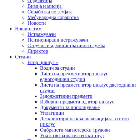
Одделенија
Визија и мисија
Соработка во земјата
Меѓународна соработка
Новости
Нашиот тим
Истражувачи
Пензионирани истражувачи
Стручна и административна служба
Директор
Студии
Втор циклус »
Водич за студии
Листа на предмети втор циклус
едногодишни студии
Листа на предмети втор циклус двегодишни
студии
Задолжителни предмети
Изборни предмети од втор циклус
Документи за пополнување
Уплатници
Дескриптори на квалификацијата за втор
циклус
Одбранети магистерски трудови
Упатство за магистерски труд