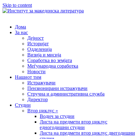
Skip to content
Дома
За нас
Дејност
Историјат
Одделенија
Визија и мисија
Соработка во земјата
Меѓународна соработка
Новости
Нашиот тим
Истражувачи
Пензионирани истражувачи
Стручна и административна служба
Директор
Студии
Втор циклус »
Водич за студии
Листа на предмети втор циклус
едногодишни студии
Листа на предмети втор циклус двегодишни
студии