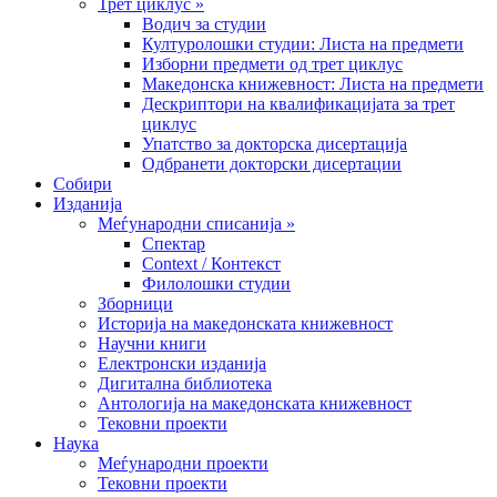
Трет циклус »
Водич за студии
Културолошки студии: Листа на предмети
Изборни предмети од трет циклус
Македонска книжевност: Листа на предмети
Дескриптори на квалификацијата за трет
циклус
Упатство за докторска дисертација
Одбранети докторски дисертации
Собири
Изданија
Меѓународни списанија »
Спектар
Context / Контекст
Филолошки студии
Зборници
Историја на македонската книжевност
Научни книги
Електронски изданија
Дигитална библиотека
Антологија на македонската книжевност
Тековни проекти
Наука
Меѓународни проекти
Тековни проекти