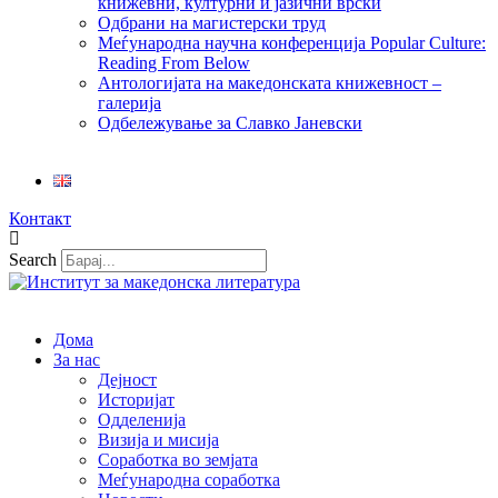
книжевни, културни и јазични врски
Одбрани на магистерски труд
Меѓународна научна конференција Popular Culture:
Reading From Below
Антологијата на македонската книжевност –
галерија
Одбележување за Славко Јаневски
Контакт
Search
Дома
За нас
Дејност
Историјат
Одделенија
Визија и мисија
Соработка во земјата
Меѓународна соработка