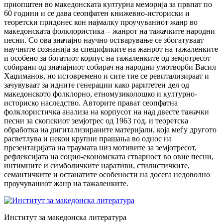
приопштен во македонската културна меморија за првпат по
60 години и се дава сеопфатен книжевно-историски и
теоретски придонес кон најмалку проучуваниот жанр во
македонската фолклористика – жанрот на тажачките народни
песни. Со ова значајно научно остварување се збогатуваат
научните сознанија за спецификите на жанрот на тажаленките
и особено за богатиот корпус на тажаленките од земјотресот
собирани од значајниот собирач на народни умотворби Васил
Хаџиманов, но истовремено и сите тие се ревитализираат и
зачувуваат за идните генерации како раритетен дел од
македонското фолклорно, етномузиколошко и културно-
историско наследство. Авторите прават сеопфатна
фолклористичка анализа на корпусот на над двесте тажачки
песни за скопскиот земјотрес од 1963 год. и теоретска
обработка на дигитализираните материјали, која меѓу другото
расветлува и некои крупни прашања во однос на
презентацијата на траумата низ мотивите за земјотресот,
рефлексијата на социо-економската стварност во овие песни,
интимните и симболичките наративи, стилистичките,
семантичките и останатите особености на досега недоволно
проучуваниот жанр на тажаленките.
Институт за македонска литература