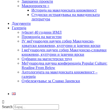
Завршени проекти
Макропроекти »
Историја на македонската книжевност
Студиски истражувања на македонската
литература
Документи
Галерија
јубилеј 40 години ИМЛ
Промоција на магистри
IV меѓународен научен собир Македонско-
хрватски книжевни, културни и јазични врски
I меѓународен научен собир Македонско-словачки
книжевни, културни и јазични врски
Одбрани на магистерски труд
Меѓународна научна конференција Popular Culture:
Reading From Below
Антологијата на македонската книжевност –
галерија
Одбележување за Славко Јаневски
Search