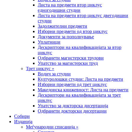
Листа на предмети втор циклус
едногодишни студии
Листа на предмети втор циклус двегодишни
студии
Задолжителни предмети
Изборни предмети од втор циклус
Документи за пополнување
Уплатници
Дескриптори на квалификацијата за втор
циклус
Одбранети магистерски трудови
Упатство за магистерски труд
Трет циклус »
Водич за студии
Културолошки студии: Листа на предмети
Изборни предмети од трет циклус
Македонска книжевност: Листа на предмети
Дескриптори на квалификацијата за трет
циклус
Упатство за докторска дисертација
Одбранети докторски дисертации
Собири
Изданија
Меѓународни списанија »