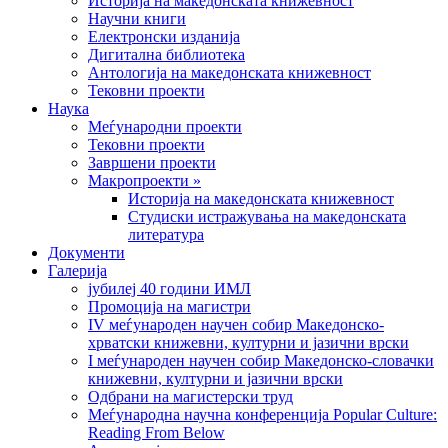
Историја на македонската книжевност
Научни книги
Електронски изданија
Дигитална библиотека
Антологија на македонската книжевност
Тековни проекти
Наука
Меѓународни проекти
Тековни проекти
Завршени проекти
Макропроекти »
Историја на македонската книжевност
Студиски истражувања на македонската
литература
Документи
Галерија
јубилеј 40 години ИМЛ
Промоција на магистри
IV меѓународен научен собир Македонско-
хрватски книжевни, културни и јазични врски
I меѓународен научен собир Македонско-словачки
книжевни, културни и јазични врски
Одбрани на магистерски труд
Меѓународна научна конференција Popular Culture:
Reading From Below