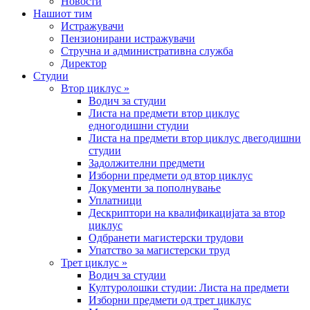
Новости
Нашиот тим
Истражувачи
Пензионирани истражувачи
Стручна и административна служба
Директор
Студии
Втор циклус »
Водич за студии
Листа на предмети втор циклус
едногодишни студии
Листа на предмети втор циклус двегодишни
студии
Задолжителни предмети
Изборни предмети од втор циклус
Документи за пополнување
Уплатници
Дескриптори на квалификацијата за втор
циклус
Одбранети магистерски трудови
Упатство за магистерски труд
Трет циклус »
Водич за студии
Културолошки студии: Листа на предмети
Изборни предмети од трет циклус