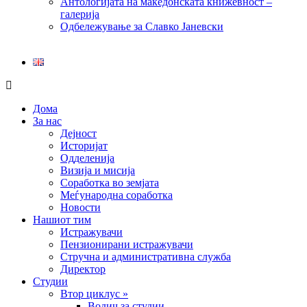
Антологијата на македонската книжевност –
галерија
Одбележување за Славко Јаневски
Дома
За нас
Дејност
Историјат
Одделенија
Визија и мисија
Соработка во земјата
Меѓународна соработка
Новости
Нашиот тим
Истражувачи
Пензионирани истражувачи
Стручна и административна служба
Директор
Студии
Втор циклус »
Водич за студии