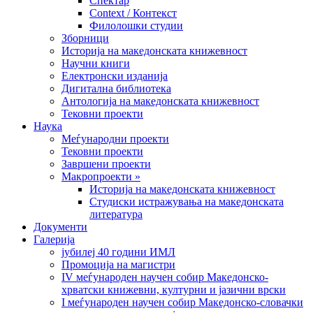
Спектар
Context / Контекст
Филолошки студии
Зборници
Историја на македонската книжевност
Научни книги
Електронски изданија
Дигитална библиотека
Антологија на македонската книжевност
Тековни проекти
Наука
Меѓународни проекти
Тековни проекти
Завршени проекти
Макропроекти »
Историја на македонската книжевност
Студиски истражувања на македонската
литература
Документи
Галерија
јубилеј 40 години ИМЛ
Промоција на магистри
IV меѓународен научен собир Македонско-
хрватски книжевни, културни и јазични врски
I меѓународен научен собир Македонско-словачки