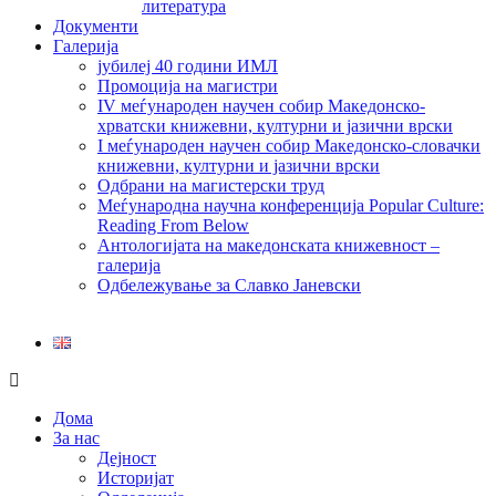
литература
Документи
Галерија
јубилеј 40 години ИМЛ
Промоција на магистри
IV меѓународен научен собир Македонско-
хрватски книжевни, културни и јазични врски
I меѓународен научен собир Македонско-словачки
книжевни, културни и јазични врски
Одбрани на магистерски труд
Меѓународна научна конференција Popular Culture:
Reading From Below
Антологијата на македонската книжевност –
галерија
Одбележување за Славко Јаневски
Дома
За нас
Дејност
Историјат