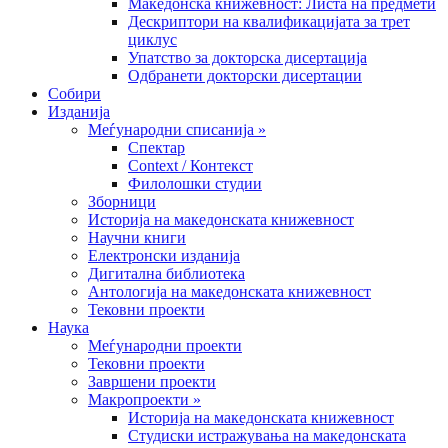
Македонска книжевност: Листа на предмети
Дескриптори на квалификацијата за трет
циклус
Упатство за докторска дисертација
Одбранети докторски дисертации
Собири
Изданија
Меѓународни списанија »
Спектар
Context / Контекст
Филолошки студии
Зборници
Историја на македонската книжевност
Научни книги
Електронски изданија
Дигитална библиотека
Антологија на македонската книжевност
Тековни проекти
Наука
Меѓународни проекти
Тековни проекти
Завршени проекти
Макропроекти »
Историја на македонската книжевност
Студиски истражувања на македонската