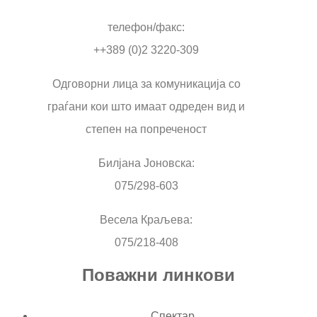
телефон/факс:
++389 (0)2 3220-309
Одговорни лица за комуникација со
граѓани кои што имаат одреден вид и
степен на попреченост
Билјана Јоновска:
075/298-603
Весела Краљева:
075/218-408
Поважни линкови
Спектар