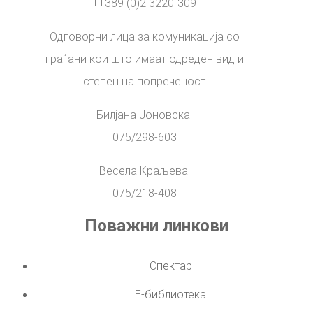
++389 (0)2 3220-309
Одговорни лица за комуникација со
граѓани кои што имаат одреден вид и
степен на попреченост
Билјана Јоновска:
075/298-603
Весела Краљева:
075/218-408
Поважни линкови
Спектар
Е-библиотека