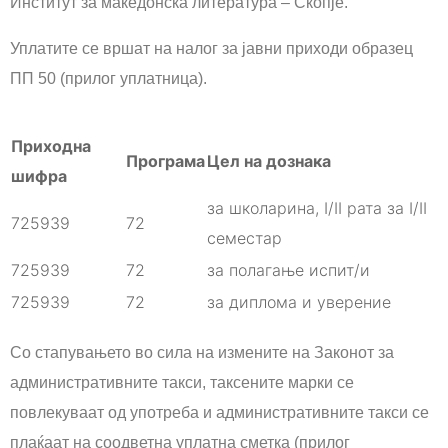
Институт за македонска литература – Скопје.
Уплатите се вршат на налог за јавни приходи образец
ПП 50 (прилог уплатница).
Приходна
Програма
Цел на дознака
шифра
за школарина, I/II рата за I/II
725939
72
семестар
725939
72
за полагање испит/и
725939
72
за диплома и уверение
Со стапувањето во сила на измените на Законот за
административните такси, таксените марки се
повлекуваат од употреба и административните такси се
плаќаат на соодветна уплатна сметка (прилог