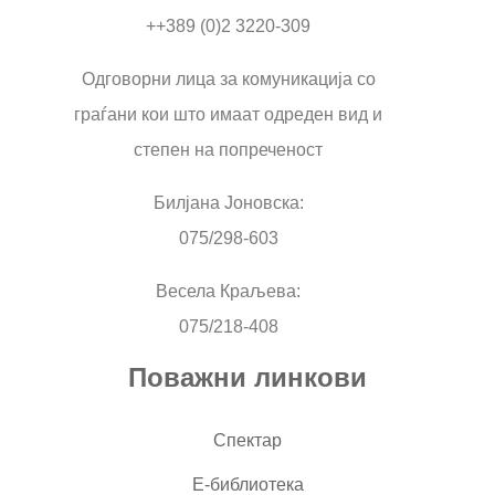
++389 (0)2 3220-309
Одговорни лица за комуникација со
граѓани кои што имаат одреден вид и
степен на попреченост
Билјана Јоновска:
075/298-603
Весела Краљева:
075/218-408
Поважни линкови
Спектар
Е-библиотека