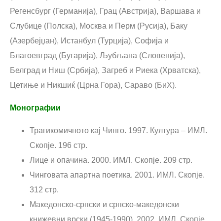
Регенсбург (Германија), Грац (Австрија), Варшава и
Слубице (Полска), Москва и Перм (Русија), Баку
(Азербејџан), Истанбул (Турција), Софија и
Благоевград (Бугарија), Љубљана (Словенија),
Белград и Ниш (Србија), Загреб и Риека (Хрватска),
Цетиње и Никшиќ (Црна Гора), Сараво (БиХ).
Монографии
Трагикомичното кај Чинго. 1997. Култура – ИМЛ.
Скопје. 196 стр.
Лице и опачина. 2000. ИМЛ. Скопје. 209 стр.
Чинговата апартна поетика. 2001. ИМЛ. Скопје.
312 стр.
Македонско-српски и српско-македонски
книжевни врски (1945-1990). 2002. ИМЛ. Скопје.