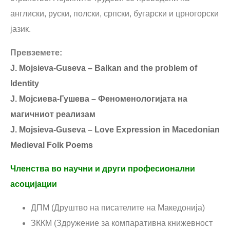
англиски, руски, полски, српски, бугарски и црногорски
јазик.
Превземете:
J. Mojsieva-Guseva – Balkan and the problem of
Identity
Ј. Мојсиева-Гушева – Феноменологијата на
магичниот реализам
J. Mojsieva-Guseva – Love Expression in Macedonian
Medieval Folk Poems
Членства во научни и други професионални
асоцијации
ДПМ (Друштво на писателите на Македонија)
ЗККМ (Здружение за компаративна книжевност