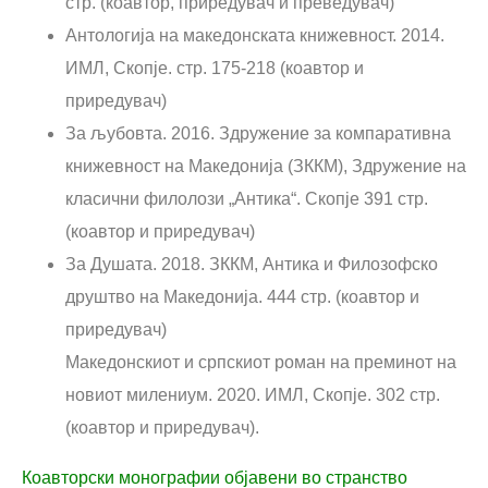
стр. (коавтор, приредувач и преведувач)
Антологија на македонската книжевност. 2014.
ИМЛ, Скопје. стр. 175-218 (коавтор и
приредувач)
За љубовта. 2016. Здружение за компаративна
книжевност на Македонија (ЗККМ), Здружение на
класични филолози „Антика“. Скопје 391 стр.
(коавтор и приредувач)
За Душата. 2018. ЗККМ, Антика и Филозофско
друштво на Македонија. 444 стр. (коавтор и
приредувач)
Македонскиот и српскиот роман на преминот на
новиот милениум. 2020. ИМЛ, Скопје. 302 стр.
(коавтор и приредувач).
Коавторски монографии објавени во странство