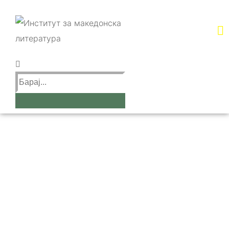
проф. д-р
Јасмина
Мојсиева-