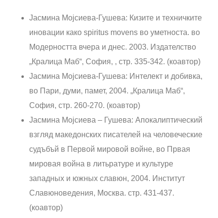
Јасмина Мојсиева-Гушева: Кизите и техничките
иновации како spiritus movens во уметноста. во
Модерността вчера и днес. 2003. Издателство
„Кралица Маб“, София, , стр. 335-342. (коавтор)
Јасмина Мојсиева-Гушева: Интелект и добивка,
во Пари, думи, памет, 2004. „Кралица Маб“,
София, стр. 260-270. (коавтор)
Јасмина Мојсиева – Гушева: Апокалиптический
взгляд македонских писателей на человеческие
судъбъй в Первой мировой войне, во Првая
мировая война в литьратуре и культуре
западных и южных славюн, 2004. Институт
Славюноведения, Москва. стр. 431-437.
(коавтор)