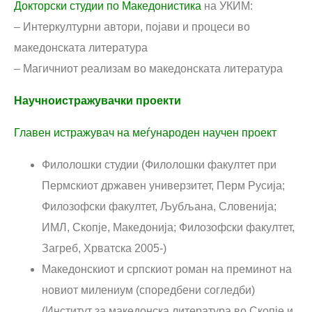
Докторски студии по Македонистика
на УКИМ:
– Интеркултурни автори, појави и процеси во
македонската литература
– Магичниот реализам во македонската литература
Научноистражувачки проекти
Главен истражувач на меѓународен научен проект
Филолошки студии (Филолошки факултет при
Пермскиот државен универзитет, Перм Русија;
Филозофски факултет, Љубљана, Словенија;
ИМЛ, Скопје, Македонија; Филозофски факултет,
Загреб, Хрватска 2005-)
Македонскиот и српскиот роман на преминот на
новиот милениум (споредбени согледби)
(Институт за македонска литература во Скопје и