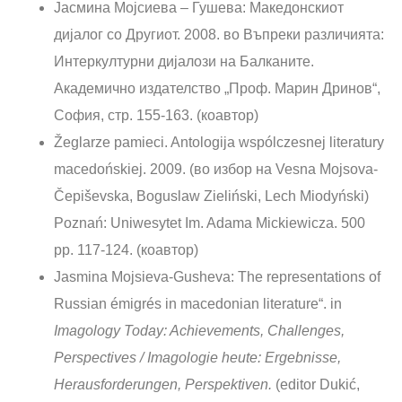
Јасмина Мојсиева – Гушева: Македонскиот
дијалог со Другиот. 2008. во Въпреки различията:
Интеркултурни дијалози на Балканите.
Академично издателство „Проф. Марин Дринов“,
София, стр. 155-163. (коавтор)
Žeglarze pamieci. Antologija wspólczesnej literatury
macedońskieј. 2009. (во избор на Vesna Mojsova-
Čepiševska, Boguslaw Zieliński, Lech Miodyński)
Poznań: Uniwesytet Im. Adama Mickiewicza. 500
pp. 117-124. (коавтор)
Jasmina Mojsieva-Gusheva: The representations of
Russian émigrés in macedonian literature“. in
Imagology Today: Achievements, Challenges,
Perspectives / Imagologie heute: Ergebnisse,
Herausforderungen, Perspektiven.
(editor Dukić,