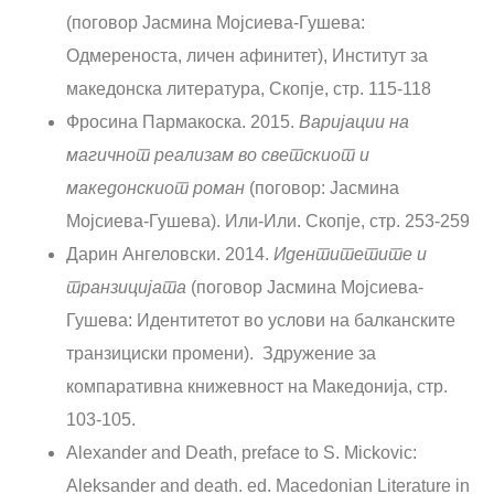
(поговор Јасмина Мојсиева-Гушева:
Одмереноста, личен афинитет), Институт за
македонска литература, Скопје, стр. 115-118
Фросина Пармакоскa. 2015.
Варијации на
магичнот реализам вo светскиот и
македонскиот роман
(поговор: Јасмина
Мојсиева-Гушева). Или-Или. Скопје, стр. 253-259
Дарин Ангеловски. 2014.
Идентитетите и
транзицијата
(поговор Јасмина Мојсиева-
Гушева: Идентитетот во услови на балканските
транзициски промени). Здружение за
компаративна книжевност на Македонија, стр.
103-105.
Alexander and Death, preface to S. Mickovic:
Aleksander and death. ed. Macedonian Literature in