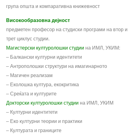
група општа и компаративна книжевност
Високообразовна дејност
предметен професор на студиски програми на втор и
трет циклус студии.
Mагистерски културолошки студии
на ИМЛ, УКИМ:
– Балкански културни идентитети
– Антрополошки структури на имагинарното
– Магичен реализам
– Еколошка култура, екокритика
– Среќата и културите
Докторски културолошки студии
на ИМЛ, УКИМ
– Културни идентитети
– Еко културни теории и практики
– Културата и границите