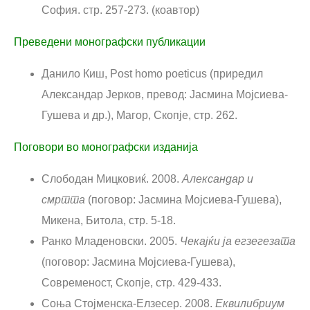
София. стр. 257-273. (коавтор)
Преведени монографски публикации
Данило Киш, Post homo poeticus (приредил
Александар Јерков, превод: Јасмина Мојсиева-
Гушева и др.), Магор, Скопје, стр. 262.
Поговори во монографски изданија
Слободан Мицковиќ. 2008.
Александар и
смртта
(поговор: Јасмина Мојсиева-Гушева),
Микена, Битола, стр. 5-18.
Ранко Младеновски. 2005.
Чекајќи ја егзегезата
(поговор: Јасмина Мојсиева-Гушева),
Современост, Скопје, стр. 429-433.
Соња Стојменска-Елзесер. 2008.
Еквилибриум