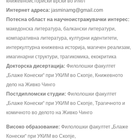
книжевноисториски врски во ИМЛ
Интернет адреса:
jasminamg@gmail.com
Потесна област на научноистражувачки интерес:
македонска литература, балкански литератури,
компаративна литература, културни идентитети,
интеркултурна книжевна историја, магичен реализам,
имагинарни структури, трагикомика, екокритика
Докторска дисертација:
Филолошки факултет
„Блаже Конески“ при УКИМ во Скопје, Книжевното
дело на Живко Чинго
Постдипломски студии:
Филолошки факултет
„Блаже Конески“ при УКИМ во Скопје, Трагичното и
комичното во делото на Живко Чинго
Високо образование:
Филолошки факултет „Блаже
Конески“ при УКИМ во Скопје,