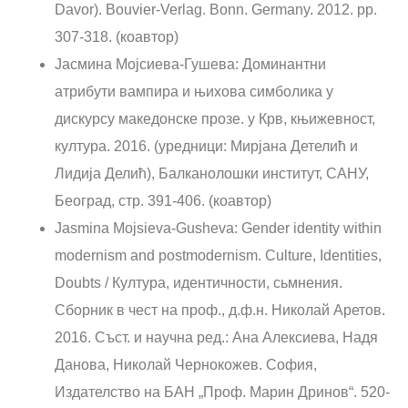
Davor). Bouvier-Verlag. Bonn. Germany. 2012. pp.
307-318. (коавтор)
Јасмина Мојсиева-Гушева: Доминантни
атрибути вампира и њихова симболика у
дискурсу македонске прозе. у Крв, књижевност,
култура. 2016. (уредници: Мирјана Детелић и
Лидија Делић), Балканолошки институт, САНУ,
Београд, стр. 391-406. (коавтор)
Jasmina Mojsieva-Gusheva: Gender identity within
modernism and postmodernism. Culture, Identities,
Doubts / Култура, идентичности, сьмнения.
Сборник в чест на проф., д.ф.н. Николай Аретов.
2016. Съст. и научна ред.: Ана Алексиева, Надя
Данова, Николай Чернокожев. София,
Издателство на БАН „Проф. Марин Дринов“. 520-