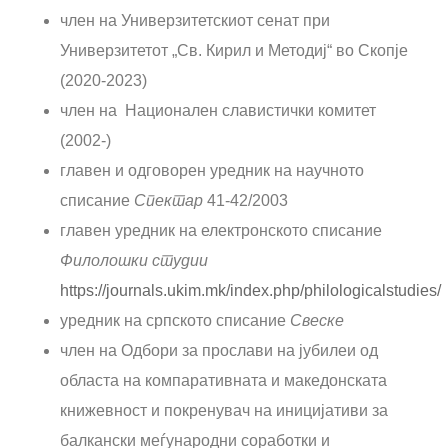
член на Универзитетскиот сенат при
Универзитетот „Св. Кирил и Методиј“ во Скопје
(2020-2023)
член на Национален славистички комитет
(2002-)
главен и одговорен уредник на научното
списание
Спектар
41-42/2003
главен уредник на електронското списание
Филолошки студии
https://journals.ukim.mk/index.php/philologicalstudies/
уредник на српското списание
Свеске
член на Одбори за прослави на јубилеи од
областа на компаративната и македонската
книжевност и покренувач на иницијативи за
балкански меѓународни соработки и