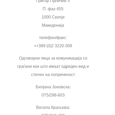
Григор Прличев 5
П. фах 455
1000 Скопје
Македонија
телефон/факс:
++389 (0)2 3220-309
Одговорни лица за комуникација со
граѓани кои што имаат одреден вид и
степен на попреченост
Билјана Јоновска:
075/298-603
Весела Краљева: