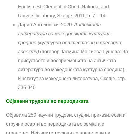
English, St. Clement of Ohrid, National and
University Library, Skopje, 2011, p. 7 – 14
Дарин Ангеловски. 2020.
Античката
литература во македонската културна
средина (културно општествени и преводни
аспекти)
(поговор Јасмина Мојсиева-Гушева: За
присуството и восприемањето на античката
литература во македонската културна средина),
Институт за македонска литература, Скопје, стр.
335-340
Објавени трудови во периодиката
Објавила 250 научни трудови, студии, прикази, есеи и
стручни осврти во периодиката во земјата и
странство. Нејзините трудови се преведени на